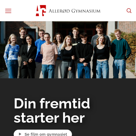
Fortsæt
til
indhold
Din fremtid
starter her
Se film om gymnasiet