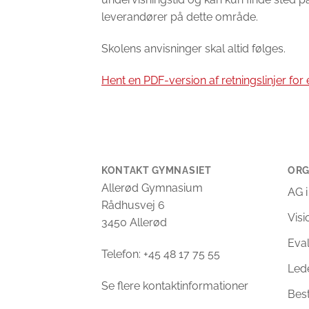
leverandører på dette område.
Skolens anvisninger skal altid følges.
Hent en PDF-version af retningslinjer fo
KONTAKT GYMNASIET
ORG
Allerød Gymnasium
AG i
Rådhusvej 6
Vis
3450 Allerød
Eva
Telefon: +45 48 17 75 55
Led
Se flere kontaktinformationer
Bes