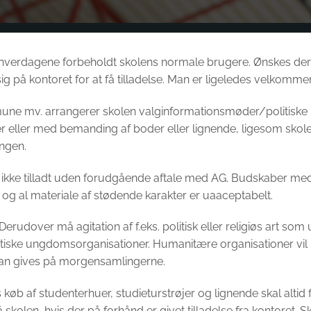
hverdagene forbeholdt skolens normale brugere. Ønskes der ad
å kontoret for at få tilladelse. Man er ligeledes velkommen til 
mune mv. arrangerer skolen valginformationsmøder/politiske mø
atter eller med bemanding af boder eller lignende, ligesom skole
ingen.
kke tilladt uden forudgående aftale med AG. Budskaber med ra
, og al materiale af stødende karakter er uaaceptabelt.
Derudover må agitation af f.eks. politisk eller religiøs art so
tiske ungdomsorganisationer. Humanitære organisationer vil n
kan gives på morgensamlingerne.
øb af studenterhuer, studieturstrøjer og lignende skal altid 
skolen, hvis der på forhånd er givet tilladelse fra kontoret. S