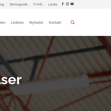
og
Skriveguide
IT-info
Lectio
lev
Ledelse
Nyheder
Kontakt
ser