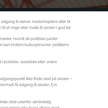
gang til elever, medarbejdere eller til
at ringe eller maile til skolen i god tid.
der, hvortil de politiske partier
n kan invitere kulturpersoner, politikere
cistiske, sexistiske eller andre
m udgangspunkt ikke finde sted på skolen –
ormalt få adgang til skolen. Evt.
finde sted udenfor almindelig
kolen indgår ikke faste aftaler med