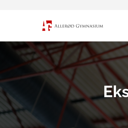
Fortsæt
til
indhold
Ek