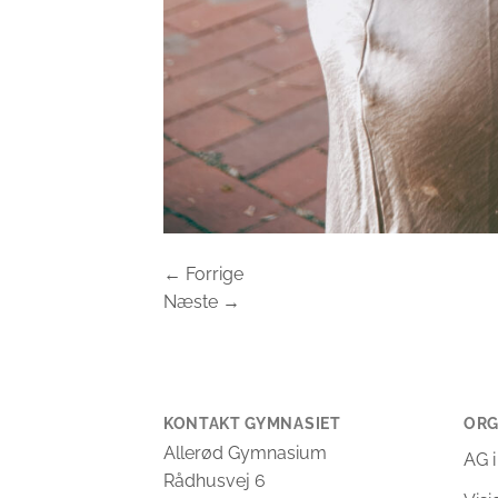
←
Forrige
Næste
→
KONTAKT GYMNASIET
ORG
Allerød Gymnasium
AG i
Rådhusvej 6