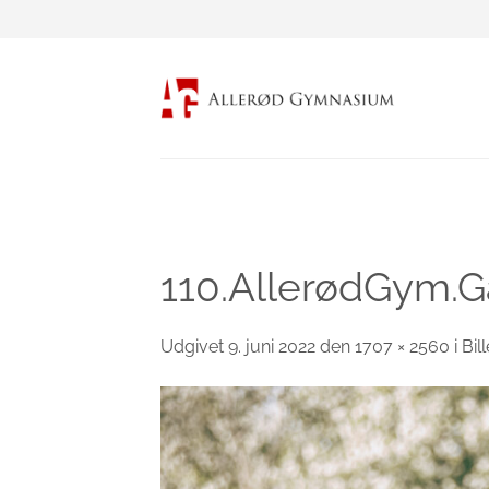
Fortsæt
til
indhold
110.AllerødGym.Ga
Udgivet
9. juni 2022
den
1707 × 2560
i
Bil