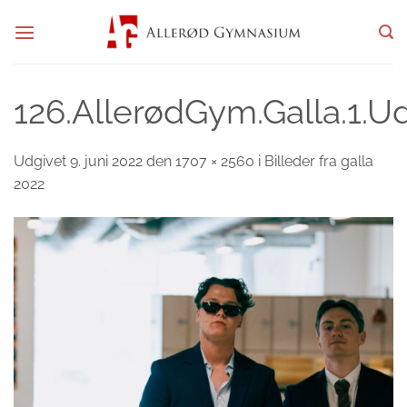
Fortsæt
til
indhold
126.AllerødGym.Galla.1.U
Udgivet
9. juni 2022
den
1707 × 2560
i
Billeder fra galla
2022