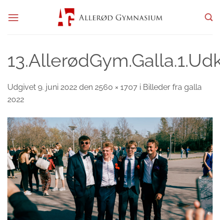
Fortsæt
til
indhold
13.AllerødGym.Galla.1.Ud
Udgivet
9. juni 2022
den
2560 × 1707
i
Billeder fra galla
2022