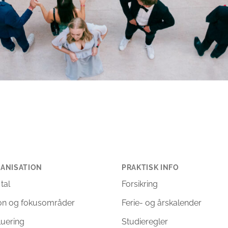
ANISATION
PRAKTISK INFO
 tal
Forsikring
ion og fokusområder
Ferie- og årskalender
luering
Studieregler