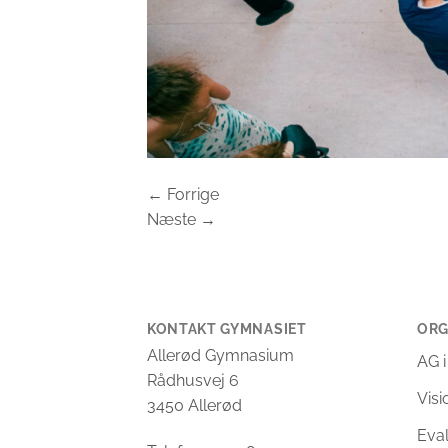
←
Forrige
Næste
→
KONTAKT GYMNASIET
ORG
Allerød Gymnasium
AG i
Rådhusvej 6
Vis
3450 Allerød
Eva