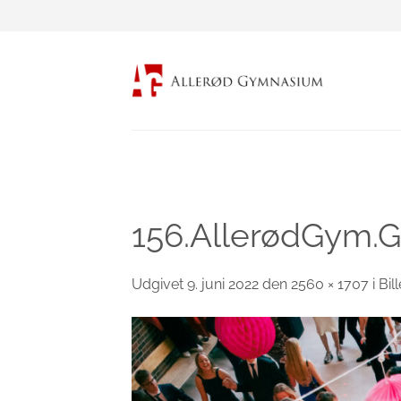
Fortsæt
til
indhold
156.AllerødGym.Ga
Udgivet
9. juni 2022
den
2560 × 1707
i
Bil