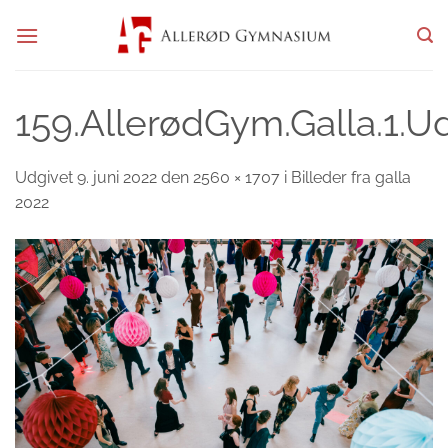
Fortsæt
til
indhold
159.AllerødGym.Galla.1.U
Udgivet
9. juni 2022
den
2560 × 1707
i
Billeder fra galla
2022