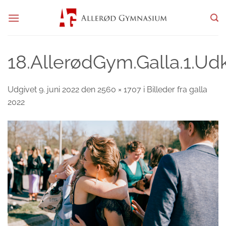
Fortsæt
til
indhold
18.AllerødGym.Galla.1.Ud
Udgivet
9. juni 2022
den
2560 × 1707
i
Billeder fra galla
2022