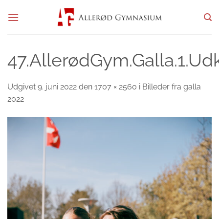
Fortsæt
til
indhold
47.AllerødGym.Galla.1.Ud
Udgivet
9. juni 2022
den
1707 × 2560
i
Billeder fra galla
2022