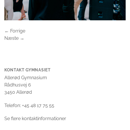
←
Forrige
Næste
→
KONTAKT GYMNASIET
Allerød Gymnasium
Rådhusvej 6
3450 Allerød
Telefon: +45 48 17 75 55
Se flere kontaktinformationer