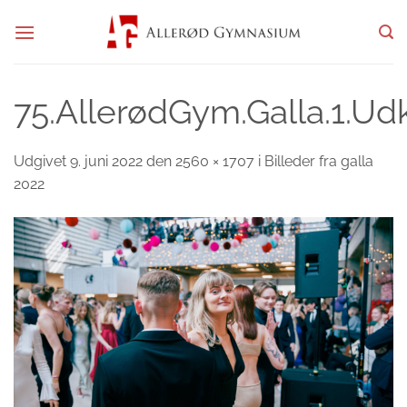
Fortsæt
til
indhold
75.AllerødGym.Galla.1.Ud
Udgivet
9. juni 2022
den
2560 × 1707
i
Billeder fra galla
2022