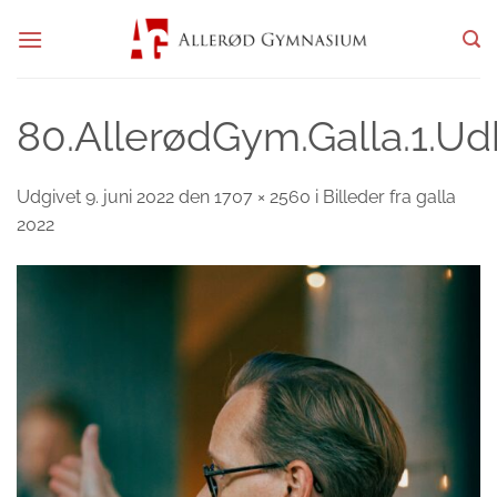
Fortsæt
til
indhold
80.AllerødGym.Galla.1.Ud
Udgivet
9. juni 2022
den
1707 × 2560
i
Billeder fra galla
2022