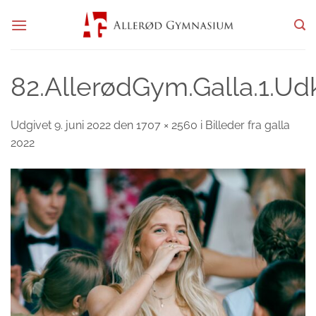
Fortsæt
til
indhold
82.AllerødGym.Galla.1.Ud
Udgivet
9. juni 2022
den
1707 × 2560
i
Billeder fra galla
2022