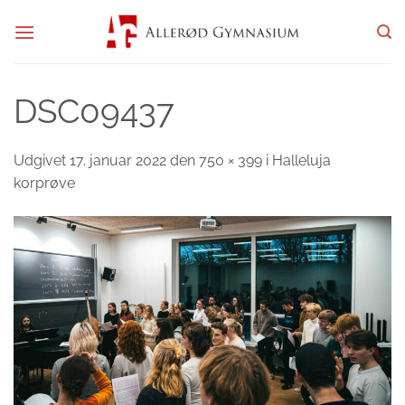
Fortsæt
til
indhold
DSC09437
Udgivet
17. januar 2022
den
750 × 399
i
Halleluja
korprøve