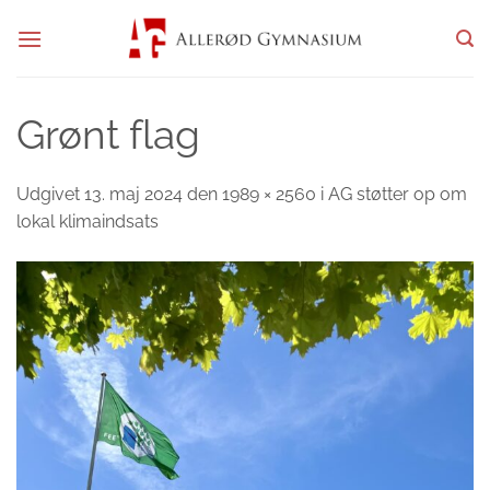
Fortsæt
til
indhold
Grønt flag
Udgivet
13. maj 2024
den
1989 × 2560
i
AG støtter op om
lokal klimaindsats