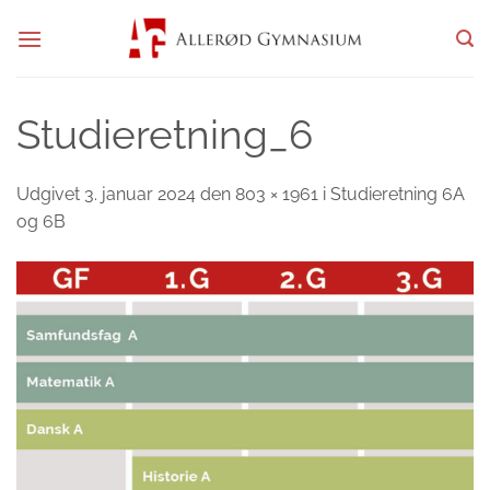
Fortsæt
til
indhold
Studieretning_6
Udgivet
3. januar 2024
den
803 × 1961
i
Studieretning 6A
og 6B