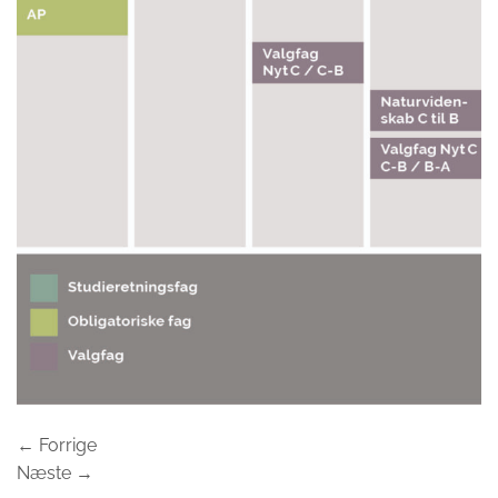
←
Forrige
Næste
→