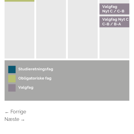
←
Forrige
Næste
→