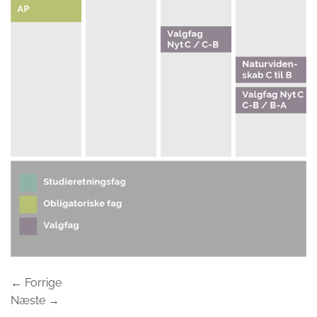
←
Forrige
Næste
→