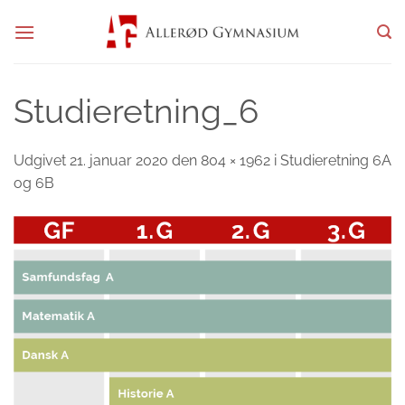
Fortsæt
til
indhold
Studieretning_6
Udgivet
21. januar 2020
den
804 × 1962
i
Studieretning 6A
og 6B