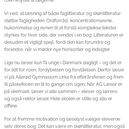
roen knyttet til bøgerne.
Vi ved, at læsning af både faglitteratur og skønlitteratur
støtter fagligheden. Ordforråd, koncentrationsevne,
hukommelse og evnen til at forstå komplekse tekster
styrkes for hver side, der vendes i en bog. Litteraturen er
desuden et vigtigt spejl, fordi den kan forundre og
forandre, når vi møder nye horisonter og indsigter.
Lige nu læser kun få unge i Danmark dagligt – og det er
for lidt for roen, fordybelsen og forståelsen. Derfor læser
vi på Allerød Gymnasium cirka fra efterårsferien og frem
til påskeferien en til to gange om ugen. Når AG Læser er
på skemaet, læser vi alle sammen – elever og lærere,
og også rektor læser. Hele skolen er stille og alle er
offline.
For at fremme motivation og læselyst vælger eleverne
selv deres bog. Det kan være en skønlitteratur, men også