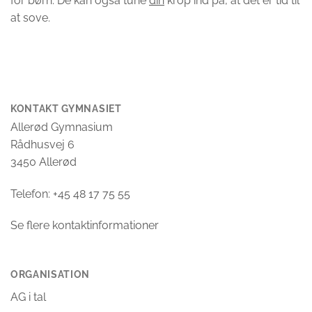
for børn. De kan også tune
din
krop ind på, at det er tid til
at sove.
KONTAKT GYMNASIET
Allerød Gymnasium
Rådhusvej 6
3450 Allerød
Telefon: +45 48 17 75 55
Se flere kontaktinformationer
ORGANISATION
AG i tal