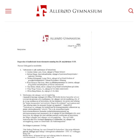
Fortsæt
til
indhold