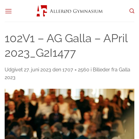
Fortsæt
til
indhold
102V1 – AG Galla – APril
2023_G2I1477
Udgivet
27. juni 2023
den
1707 × 2560
i
Billeder fra Galla
2023