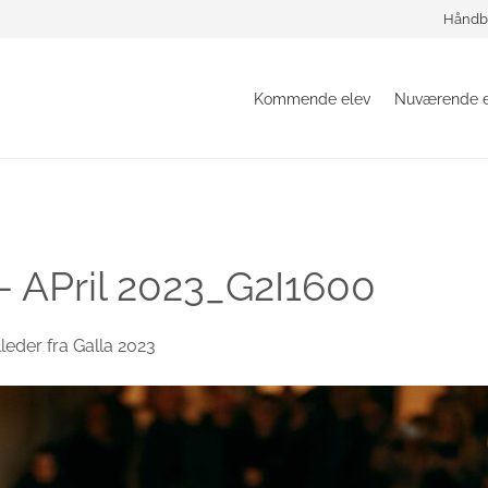
Håndb
Kommende elev
Nuværende e
– APril 2023_G2I1600
lleder fra Galla 2023