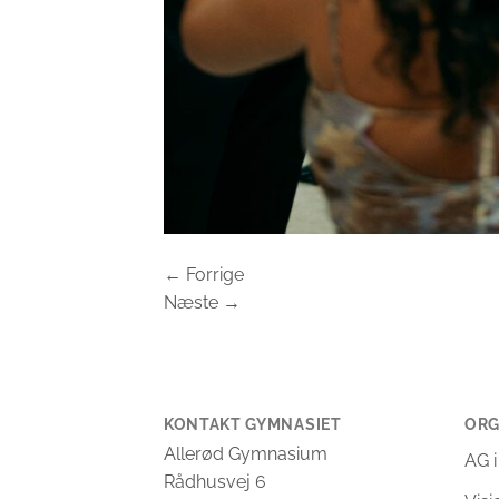
←
Forrige
Næste
→
KONTAKT GYMNASIET
ORG
Allerød Gymnasium
AG i
Rådhusvej 6