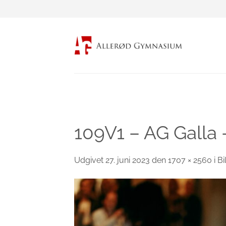
Fortsæt
til
indhold
109V1 – AG Galla 
Udgivet
27. juni 2023
den
1707 × 2560
i
Bi