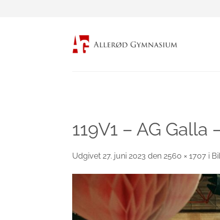
Fortsæt
til
indhold
119V1 – AG Galla 
Udgivet
27. juni 2023
den
2560 × 1707
i
Bi