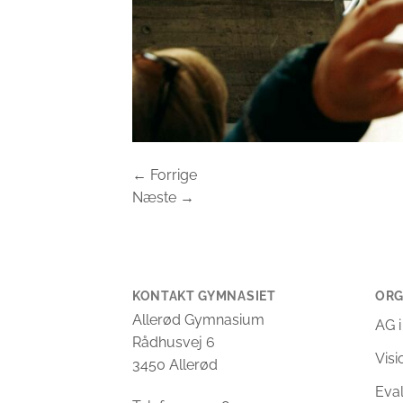
←
Forrige
Næste
→
KONTAKT GYMNASIET
ORG
Allerød Gymnasium
AG i
Rådhusvej 6
Vis
3450 Allerød
Eva