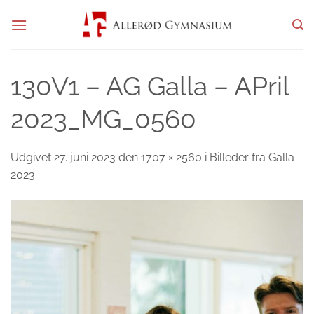
Fortsæt
til
indhold
130V1 – AG Galla – APril
2023_MG_0560
Udgivet
27. juni 2023
den
1707 × 2560
i
Billeder fra Galla
2023