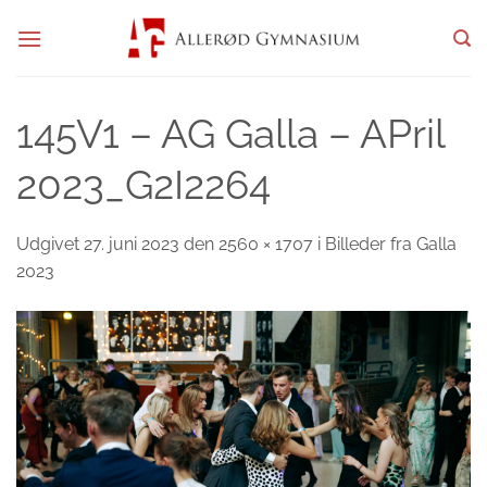
Fortsæt
til
indhold
145V1 – AG Galla – APril
2023_G2I2264
Udgivet
27. juni 2023
den
2560 × 1707
i
Billeder fra Galla
2023