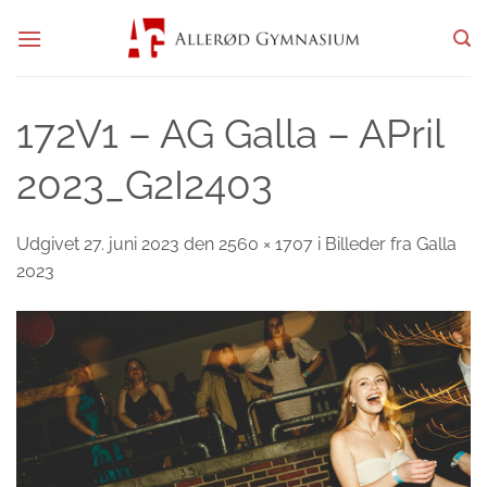
Fortsæt
til
indhold
172V1 – AG Galla – APril
2023_G2I2403
Udgivet
27. juni 2023
den
2560 × 1707
i
Billeder fra Galla
2023