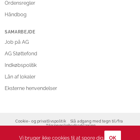
Ordensregler
Håndbog
SAMARBEJDE
Job på AG
AG Støttefond
Indkøbspolitik
Lån af lokaler
Eksterne henvendelser
Cookie- og privatlivspolitik
Slå adgang med tegn til/fra
Tilgængelighedserklæring
Copyright 2026 ©
Allerød Gymnasium
Vi bruger ikke cookies til at spore dig.
OK