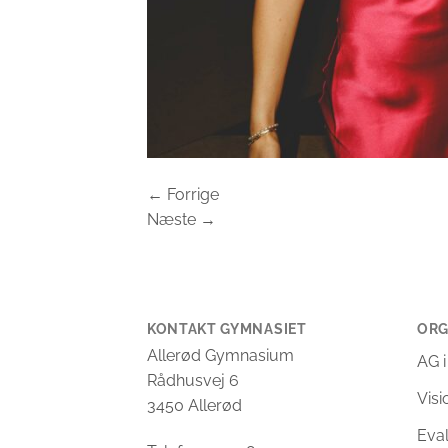
←
Forrige
Næste
→
KONTAKT GYMNASIET
ORG
Allerød Gymnasium
AG i
Rådhusvej 6
Vis
3450 Allerød
Eva