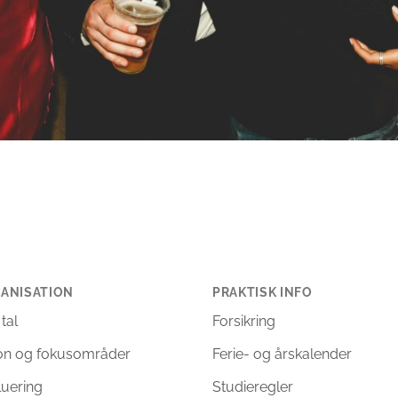
ANISATION
PRAKTISK INFO
 tal
Forsikring
ion og fokusområder
Ferie- og årskalender
luering
Studieregler