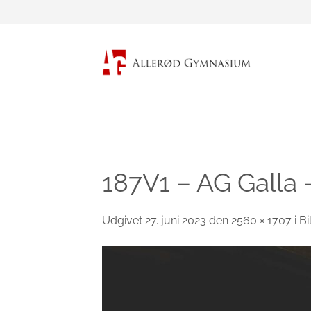
Fortsæt
til
indhold
187V1 – AG Galla 
Udgivet
27. juni 2023
den
2560 × 1707
i
Bi