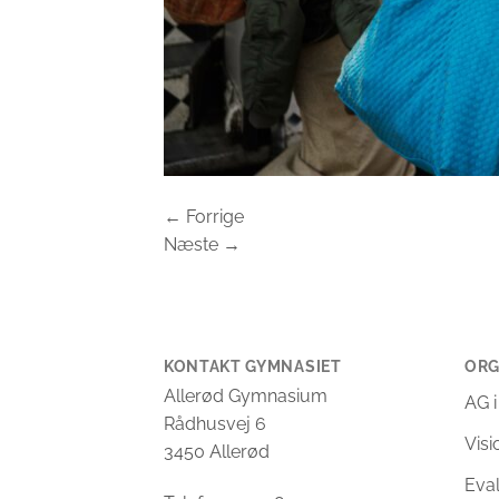
←
Forrige
Næste
→
KONTAKT GYMNASIET
ORG
Allerød Gymnasium
AG i
Rådhusvej 6
Vis
3450 Allerød
Eva