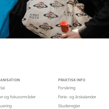
ANISATION
PRAKTISK INFO
 tal
Forsikring
ion og fokusområder
Ferie- og årskalender
luering
Studieregler