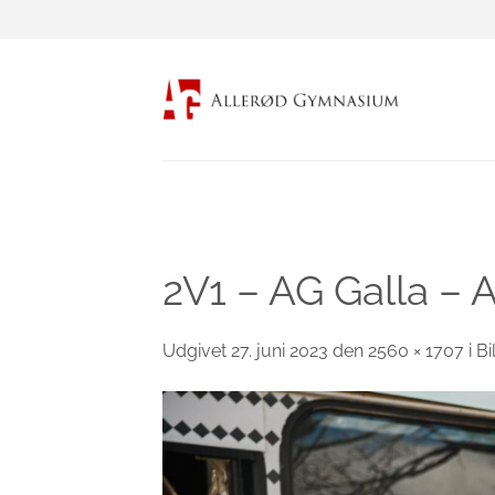
Fortsæt
til
indhold
2V1 – AG Galla – 
Udgivet
27. juni 2023
den
2560 × 1707
i
Bi