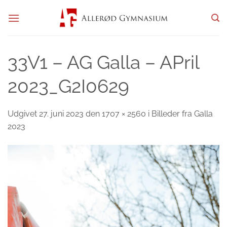
Fortsæt
til
indhold
33V1 – AG Galla – APril
2023_G2I0629
Udgivet
27. juni 2023
den
1707 × 2560
i
Billeder fra Galla
2023