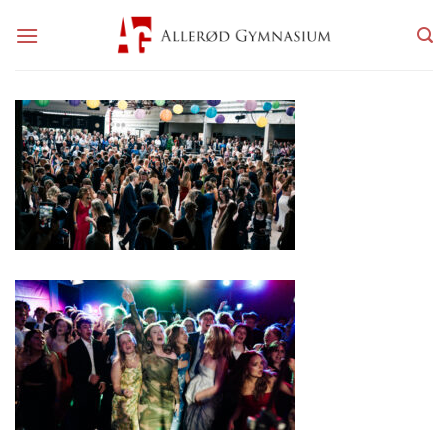
Fortsæt
til
indhold