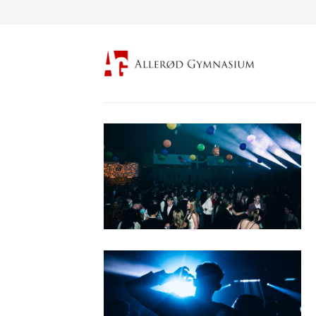
Fortsæt
til
indhold