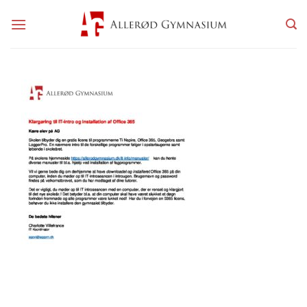
Fortsæt
til
indhold