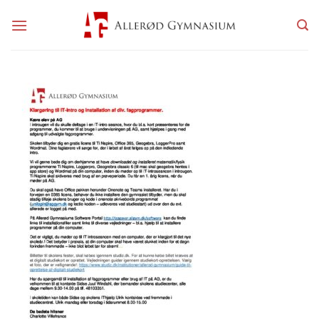
Fortsæt
til
indhold