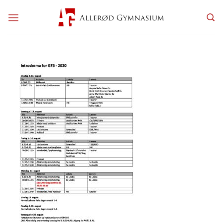
Fortsæt
til
indhold