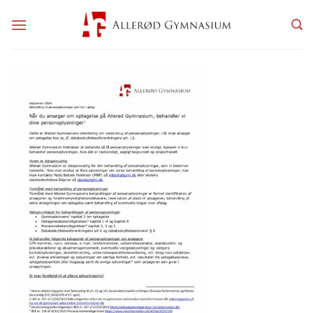
Fortsæt
til
indhold