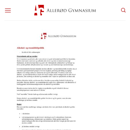
Fortsæt
til
indhold