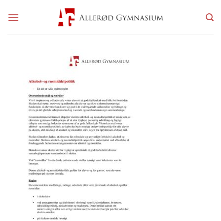
Fortsæt
til
indhold