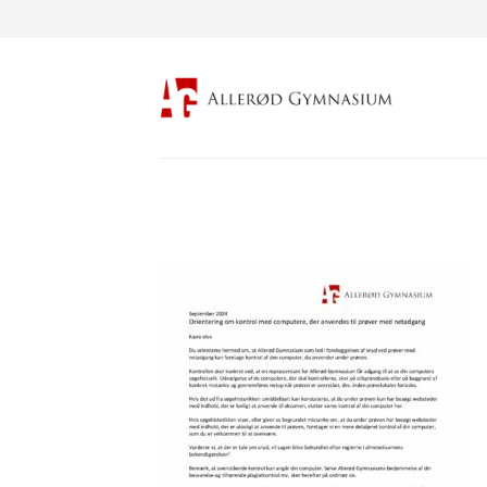
Fortsæt
til
indhold