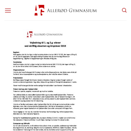
Fortsæt
til
indhold