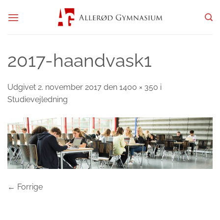
Fortsæt
til
indhold
2017-haandvask1
Udgivet
2. november 2017
den
1400 × 350
i
Studievejledning
←
Forrige