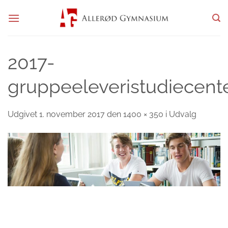
Fortsæt
til
indhold
2017-
gruppeeleveristudiecent
Udgivet
1. november 2017
den
1400 × 350
i
Udvalg