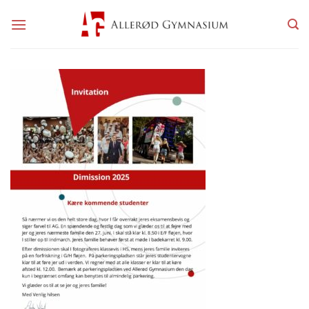
Fortsæt
til
indhold