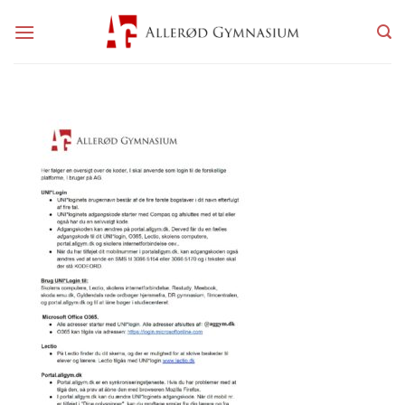
Fortsæt
til
indhold