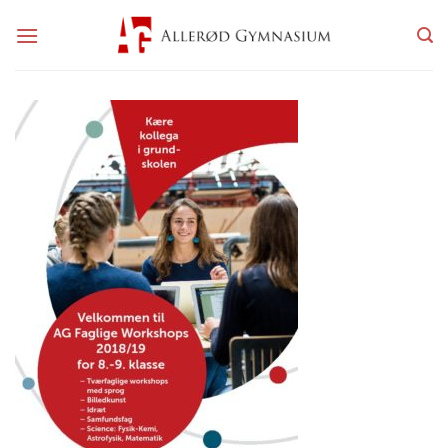
Fortsæt
til
indhold