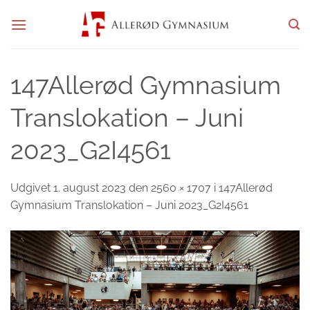
Fortsæt
til
indhold
147Allerød Gymnasium
Translokation – Juni
2023_G2I4561
Udgivet
1. august 2023
den
2560 × 1707
i
147Allerød
Gymnasium Translokation – Juni 2023_G2I4561