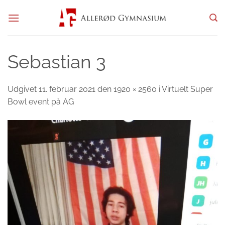
Fortsæt
til
indhold
Sebastian 3
Udgivet
11. februar 2021
den
1920 × 2560
i
Virtuelt Super
Bowl event på AG