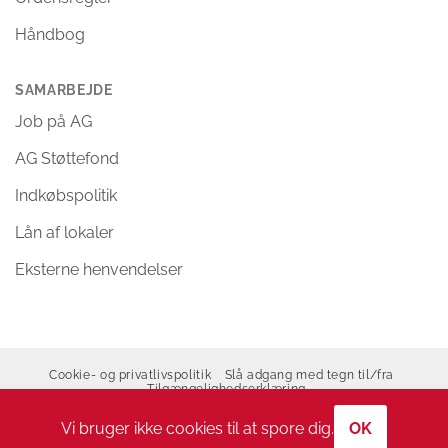
Håndbog
SAMARBEJDE
Job på AG
AG Støttefond
Indkøbspolitik
Lån af lokaler
Eksterne henvendelser
Cookie- og privatlivspolitik
Slå adgang med tegn til/fra
Tilgængelighedserklæring
Copyright 2026 ©
Allerød Gymnasium
Vi bruger ikke cookies til at spore dig.
OK