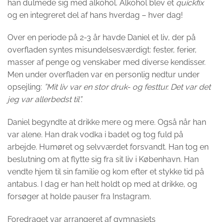
han dulmede sig med alkohol. Alkohol blev et
quickfix
og en integreret del af hans hverdag – hver dag!
Over en periode på 2-3 år havde Daniel et liv, der på
overfladen syntes misundelsesværdigt: fester, ferier,
masser af penge og venskaber med diverse kendisser.
Men under overfladen var en personlig nedtur under
opsejling:
”Mit liv var en stor druk- og festtur. Det var det
jeg var allerbedst til”.
Daniel begyndte at drikke mere og mere. Også når han
var alene. Han drak vodka i badet og tog fuld på
arbejde. Humøret og selvværdet forsvandt. Han tog en
beslutning om at flytte sig fra sit liv i København. Han
vendte hjem til sin familie og kom efter et stykke tid på
antabus. I dag er han helt holdt op med at drikke, og
forsøger at holde pauser fra Instagram.
Foredraget var arrangeret af gymnasiets