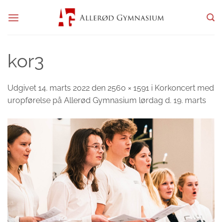
Fortsæt
til
indhold
kor3
Udgivet
14. marts 2022
den
2560 × 1591
i
Korkoncert med
uropførelse på Allerød Gymnasium lørdag d. 19. marts