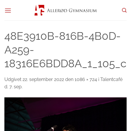
Fortsæt
til
indhold
48E3910B-816B-4B0D-
A259-
18316E6BDD8A_1_105_c
Udgivet
22. september 2022
den
1086 × 724
i
Talentcafé
d. 7. sep.