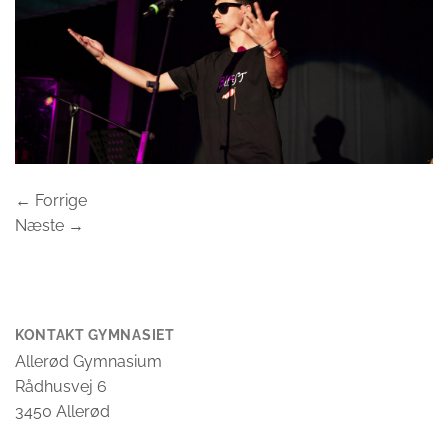
←
Forrige
Næste
→
KONTAKT GYMNASIET
Allerød Gymnasium
Rådhusvej 6
3450 Allerød