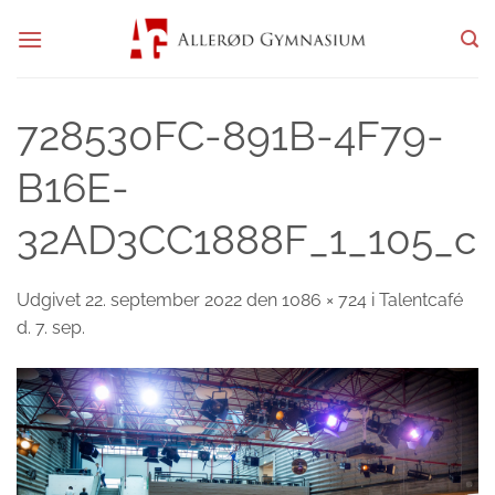
Fortsæt
til
indhold
728530FC-891B-4F79-
B16E-
32AD3CC1888F_1_105_c
Udgivet
22. september 2022
den
1086 × 724
i
Talentcafé
d. 7. sep.